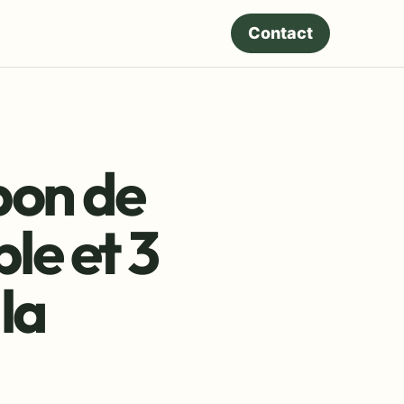
Contact
 bon de
ble et 3
 la