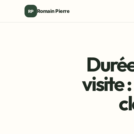
Romain Pierre
RP
Durée 
visite 
cl