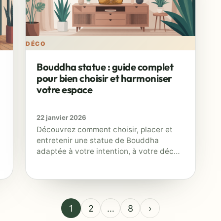
DÉCO
Bouddha statue : guide complet
pour bien choisir et harmoniser
votre espace
22 janvier 2026
Découvrez comment choisir, placer et
entretenir une statue de Bouddha
adaptée à votre intention, à votre déco
et à votre espace, sans maladresses
culturelles.
1
2
…
8
›