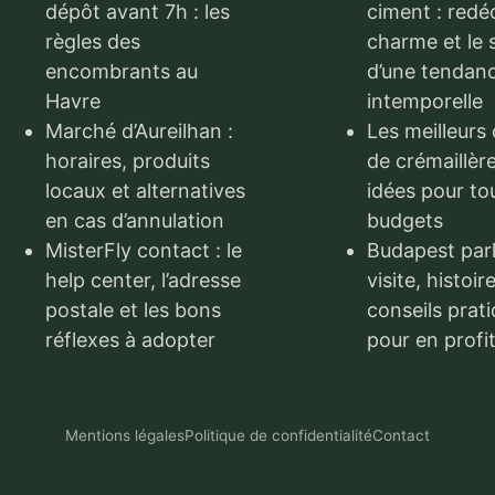
dépôt avant 7h : les
ciment : redéc
règles des
charme et le 
encombrants au
d’une tendan
Havre
intemporelle
Marché d’Aureilhan :
Les meilleurs
horaires, produits
de crémaillère
locaux et alternatives
idées pour to
en cas d’annulation
budgets
MisterFly contact : le
Budapest par
help center, l’adresse
visite, histoir
postale et les bons
conseils prat
réflexes à adopter
pour en profi
Mentions légales
Politique de confidentialité
Contact