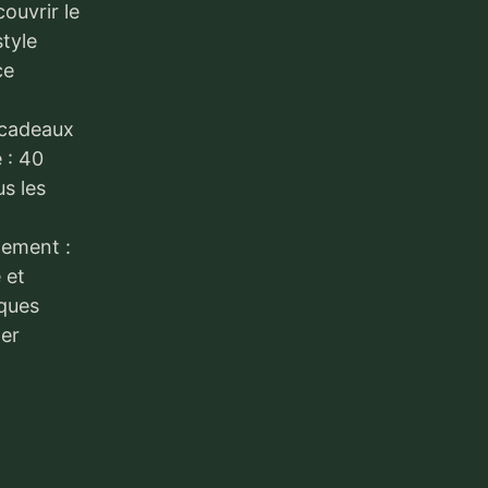
ouvrir le
style
ce
 cadeaux
 : 40
us les
lement :
e et
iques
ter