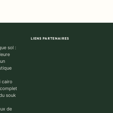
LIENS PARTENAIRES
ue sol :
lleure
 un
stique
i cairo
 complet
 du souk
aux de