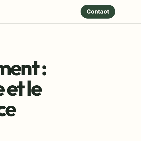
Contact
ment :
et le
ce