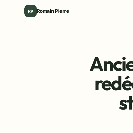
Romain Pierre
RP
Ancie
redé
s