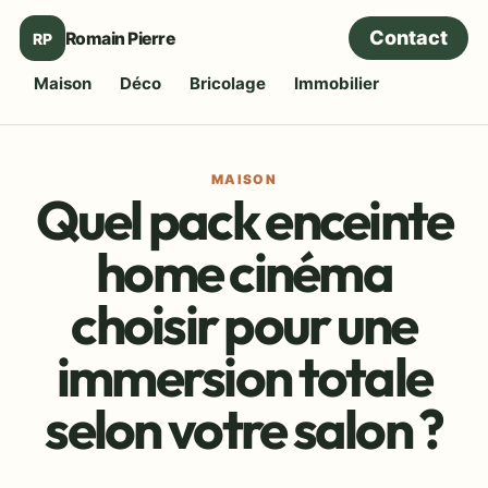
Contact
Romain Pierre
RP
Maison
Déco
Bricolage
Immobilier
MAISON
Quel pack enceinte
home cinéma
choisir pour une
immersion totale
selon votre salon ?