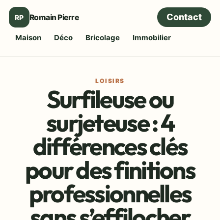
Contact
Romain Pierre
RP
Maison
Déco
Bricolage
Immobilier
LOISIRS
Surfileuse ou
surjeteuse : 4
différences clés
pour des finitions
professionnelles
sans s’effilocher