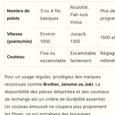
Roulotté,
Nombre de
3 ou 4 fils
Plus d
Flat-lock
points
basiques
progr
inclus
Vitesse
Environ
Jusqu’à
1500 et
(points/min)
1000
1300
Fixe ou
Escamotable
Réglag
Couteau
escamotable
facilement
millimé
Pour un usage régulier, privilégiez des marques
reconnues comme
Brother, Janome ou Juki
. La
disponibilité des pièces détachées et des couteaux
de rechange est un critère de durabilité essentiel.
Un couteau émoussé ne coupera plus proprement
les fibres, ce qui entraînera des bourrages