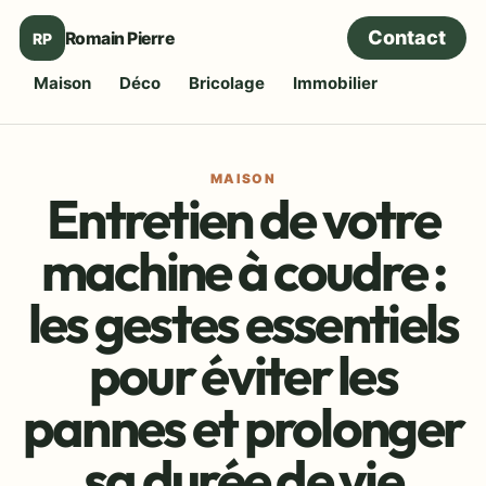
Contact
Romain Pierre
RP
Maison
Déco
Bricolage
Immobilier
MAISON
Entretien de votre
machine à coudre :
les gestes essentiels
pour éviter les
pannes et prolonger
sa durée de vie