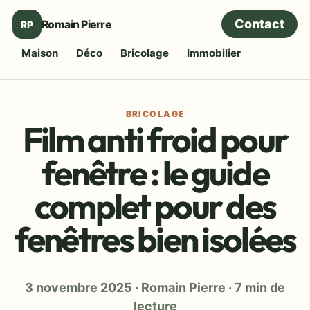
Contact
Romain Pierre
RP
Maison
Déco
Bricolage
Immobilier
BRICOLAGE
Film anti froid pour
fenêtre : le guide
complet pour des
fenêtres bien isolées
3 novembre 2025
·
Romain Pierre
·
7 min de
lecture