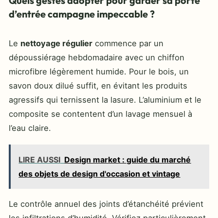
Quels gestes adopter pour garder sa porte
d’entrée campagne impeccable ?
Le
nettoyage régulier
commence par un
dépoussiérage hebdomadaire avec un chiffon
microfibre légèrement humide. Pour le bois, un
savon doux dilué suffit, en évitant les produits
agressifs qui ternissent la lasure. L’aluminium et le
composite se contentent d’un lavage mensuel à
l’eau claire.
LIRE AUSSI
Design market : guide du marché
des objets de design d'occasion et vintage
Le contrôle annuel des joints d’étanchéité prévient
les infiltrations d’humidité. Vérifiez particulièrement