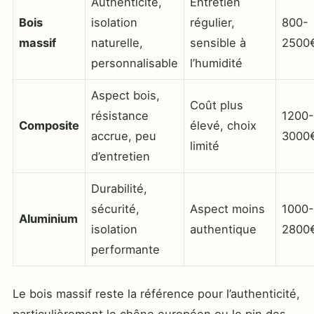
Authenticité,
Entretien
Bois
isolation
régulier,
800-
massif
naturelle,
sensible à
2500
personnalisable
l’humidité
Aspect bois,
Coût plus
résistance
1200-
Composite
élevé, choix
accrue, peu
3000
limité
d’entretien
Durabilité,
sécurité,
Aspect moins
1000-
Aluminium
isolation
authentique
2800
performante
Le bois massif reste la référence pour l’authenticité,
particulièrement le chêne européen ou le pin des