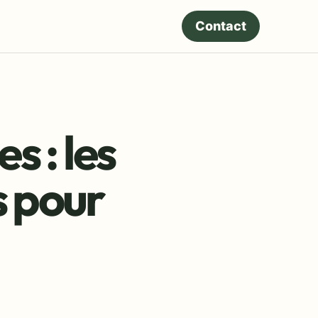
Contact
s : les
s pour