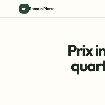
Romain Pierre
RP
Prix i
quart