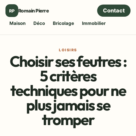
Contact
Romain Pierre
RP
Maison
Déco
Bricolage
Immobilier
LOISIRS
Choisir ses feutres :
5 critères
techniques pour ne
plus jamais se
tromper