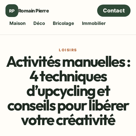
Contact
Romain Pierre
RP
Maison
Déco
Bricolage
Immobilier
LOISIRS
Activités manuelles :
4 techniques
d’upcycling et
conseils pour libérer
votre créativité