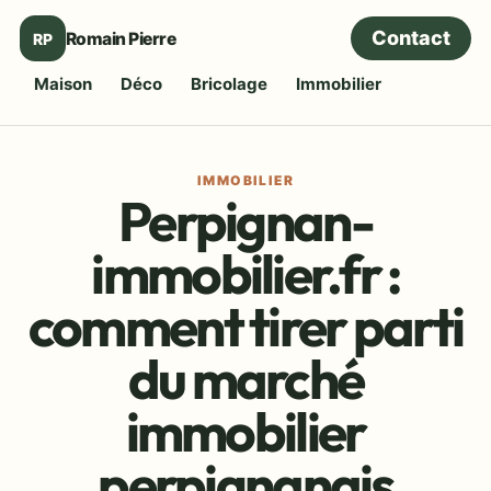
Contact
Romain Pierre
RP
Maison
Déco
Bricolage
Immobilier
IMMOBILIER
Perpignan-
immobilier.fr :
comment tirer parti
du marché
immobilier
perpignanais