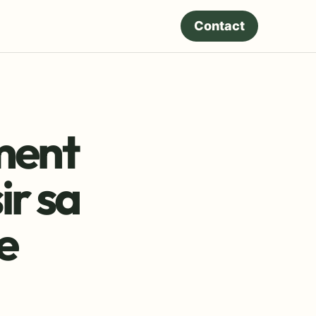
Contact
ment
ir sa
e