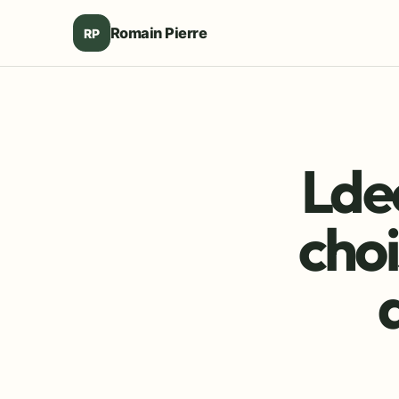
Romain Pierre
RP
Lde
choi