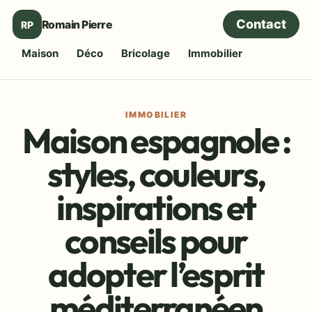
Contact
Romain Pierre
RP
Maison
Déco
Bricolage
Immobilier
IMMOBILIER
Maison espagnole :
styles, couleurs,
inspirations et
conseils pour
adopter l’esprit
méditerranéen