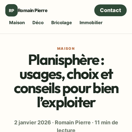
Contact
Romain Pierre
RP
Maison
Déco
Bricolage
Immobilier
MAISON
Planisphère :
usages, choix et
conseils pour bien
l’exploiter
2 janvier 2026
·
Romain Pierre
·
11 min de
lecture