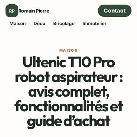
Contact
Romain Pierre
RP
Maison
Déco
Bricolage
Immobilier
MAISON
Ultenic T10 Pro
robot aspirateur :
avis complet,
fonctionnalités et
guide d’achat