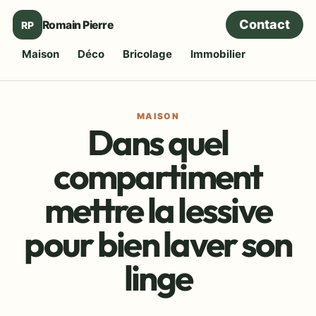
Contact
Romain Pierre
RP
Maison
Déco
Bricolage
Immobilier
MAISON
Dans quel
compartiment
mettre la lessive
pour bien laver son
linge